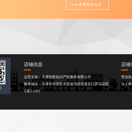
查看更多信息
计团队，我们本着立足企业品牌建设与推广，以客户需求为
己任，以专业的眼光和独特的视角，为企业量身打造最完美
的包装效果，为企业提供360度全方位的解决方案。我们的口
号“服务只有起点，满意没有终点”！联系方式18522918364