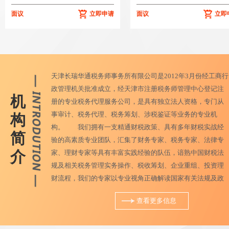
面议
立即申请
面议
立即
天津长瑞华通税务师事务所有限公司是2012年3月份经工商行
政管理机关批准成立，经天津市注册税务师管理中心登记注
机
册的专业税务代理服务公司，是具有独立法人资格，专门从
事审计、税务代理、税务筹划、涉税鉴证等业务的专业机
构
构。 我们拥有一支精通财税政策、具有多年财税实战经
简
验的高素质专业团队，汇集了财务专家、税务专家、法律专
介
家、理财专家等具有丰富实践经验的队伍，谙熟中国财税法
规及相关税务管理实务操作、税收筹划、企业重组、投资理
财流程，我们的专家以专业视角正确解读国家有关法规及政
策，帮助客户快速合理运用国家的各种税收政策及相关法
查看更多信息
律，协助客户在市场竞争中和不断变化的财税法规体系中降
低风险，并获取实质最大化利益。