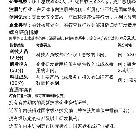
企业规模
：职工总数≤500人，年销售收入≤2亿元，资产总额≤
注册与行业
：在天津市内注册并纳税；所属行业不能是国家限
信用记录
：无重大安全事故、严重环境违法等行为，未列入经
企业类型
：会计核算健全、实行查账征收并能准确归集研发费
综合评价指标
如果符合上述基本条件，还需在以下指标体系中，综合评价得分达到
60分及以
指标类别
考察要点
评分标准
科技人员
科技人员数占企业职工总数的比例。
例：≥3
(20分)
研发投入
企业研发费用总额占销售收入或成本费
例：研发
(50分)
用的比例。
2%以下
科技成果
与主要产品（或服务）相关的知识产权
例：1项
(30分)
数量和类别。
直通车条件
符合任意一项，即可直接申报认定
。
拥有有效期内的高新技术企业资格证书。
近五年内获得过国家级科技奖励（并在获奖单位中排前三名）
拥有经认定的省部级以上研发机构。
近五年内主导制定过国际标准、国家标准或行业标准。