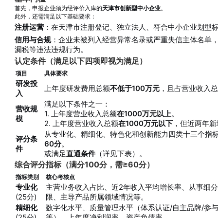
首先，申报企业须为经评价入库的
天津市创新型中小企业
。
此外，还需满足以下基础要求：
注册运营
：在天津市注册登记、独立法人、符合中小企业划型
信用与合规
：企业未被列入经营异常名录或严重失信主体名单
漏税等违法违规行为。
认定条件（满足以下四项即视为满足）
项目
具体要求
研发投
上年度研发费用总额
不低于100万元
，且占营业收入总
入
满足以下条件之一：
营收规
1. 上年度营业收入总额
在1000万元以上
。
模
2. 上年度营业收入总额
在1000万元以下
，但近两年新
从专业化、精细化、特色化和创新能力四类十三个指标
评分条
60分
。
件
或满足
直通条件
（详见下表）
。
综合评分指标（满分100分，需≥60分）
指标类别
核心考核点
专业化
主营业务收入占比、近2年收入平均增长率、从事细
(25分)
限、主导产品所属领域情况等
。
精细化
数字化水平、质量管理水平（体系认证/自主品牌/参
(25分)
等）、上年度净利润率、资产负债率
。