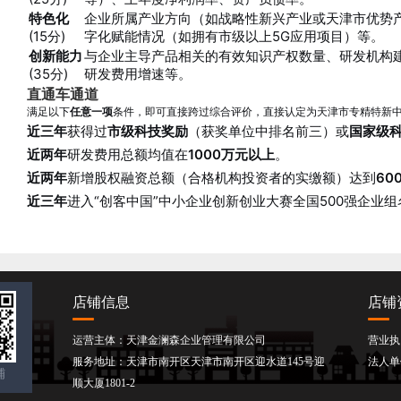
特色化
企业所属产业方向（如战略性新兴产业或天津市优势
(15分)
字化赋能情况（如拥有市级以上5G应用项目）等
。
创新能力
与企业主导产品相关的有效知识产权数量、研发机构
(35分)
研发费用增速等
。
直通车通道
满足以下
任意一项
条件，即可直接跨过综合评价，直接认定为天津市专精特新
近三年
获得过
市级科技奖励
（获奖单位中排名前三）或
国家级
近两年
研发费用总额均值在
1000万元以上
。
近两年
新增股权融资总额（合格机构投资者的实缴额）达到
60
近三年
进入“创客中国”中小企业创新创业大赛全国500强企业组